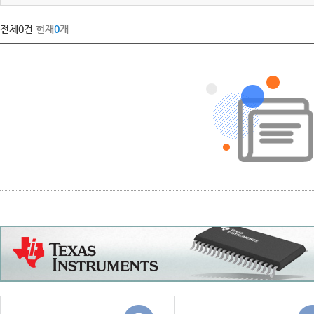
전체
0
건
현재
0
개