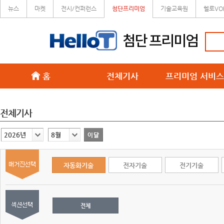
뉴스
마켓
전시/컨퍼런스
첨단프리미엄
기술교육원
헬로VO
홈
전체기사
프리미엄 서비스
전체기사
2026년
8월
자동화기술
전자기술
전기기술
전체