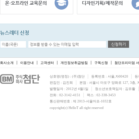
온-오프라인 교육문의
디자인기획/제작문의
뉴스레터 신청
신청하기
회사소개
이용안내
고객센터
개인정보취급방침
구독신청
첨단프리미엄 서
상호명(명칭) : (주)첨단
등록번호 : 서울,자00420
등
편집인 : 김진희
본점 : 서울시 마포구 양화로 127, 3층,
발행일자 : 2012년 4월1일
청소년보호책임자 : 김유활
전화 : 02-3142-4151
팩스 : 02-338-3453
통신판매번호 : 제 2013-서울마포-1032호
copyright(c) HelloT all right reserved