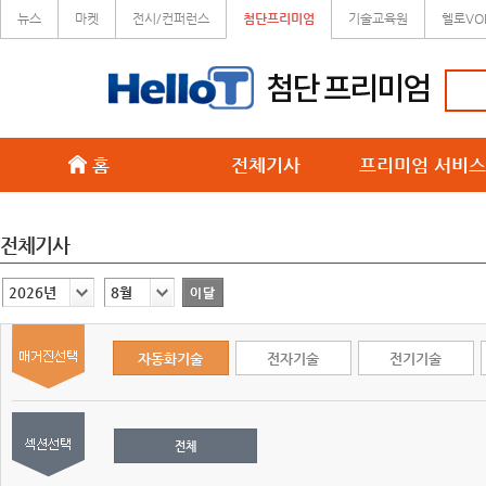
뉴스
마켓
전시/컨퍼런스
첨단프리미엄
기술교육원
헬로VO
홈
전체기사
프리미엄 서비스
전체기사
2026년
8월
자동화기술
전자기술
전기기술
전체