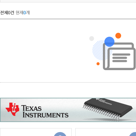
전체
0
건
현재
0
개