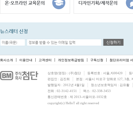
온-오프라인 교육문의
디자인기획/제작문의
뉴스레터 신청
신청하기
회사소개
이용안내
고객센터
개인정보취급방침
구독신청
첨단프리미엄 서
상호명(명칭) : (주)첨단
등록번호 : 서울,자00420
등
편집인 : 김진희
본점 : 서울시 마포구 양화로 127, 3층,
발행일자 : 2012년 4월1일
청소년보호책임자 : 김유활
전화 : 02-3142-4151
팩스 : 02-338-3453
통신판매번호 : 제 2013-서울마포-1032호
copyright(c) HelloT all right reserved