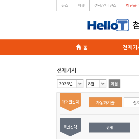
뉴스
마켓
전시/컨퍼런스
첨단프
홈
전체기
전체기사
2026년
8월
자동화기술
전
전체