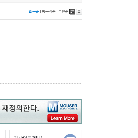
최근순
|
방문자순
|
추천순
웹사이트개발/