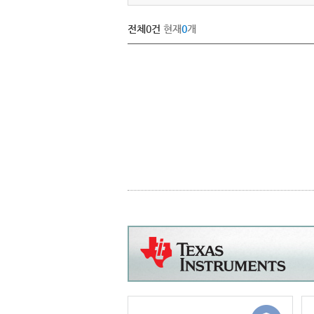
전체
0
건
현재
0
개