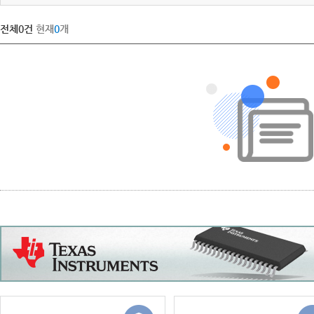
전체
0
건
현재
0
개