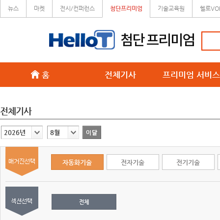
뉴스
마켓
전시/컨퍼런스
첨단프리미엄
기술교육원
헬로VO
홈
전체기사
프리미엄 서비스
전체기사
2026년
8월
자동화기술
전자기술
전기기술
전체