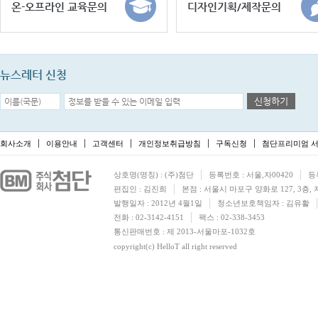
온-오프라인 교육문의
디자인기획/제작문의
뉴스레터 신청
신청하기
회사소개
이용안내
고객센터
개인정보취급방침
구독신청
첨단프리미엄 서
상호명(명칭) : (주)첨단
등록번호 : 서울,자00420
등
편집인 : 김진희
본점 : 서울시 마포구 양화로 127, 3층,
발행일자 : 2012년 4월1일
청소년보호책임자 : 김유활
전화 : 02-3142-4151
팩스 : 02-338-3453
통신판매번호 : 제 2013-서울마포-1032호
copyright(c) HelloT all right reserved