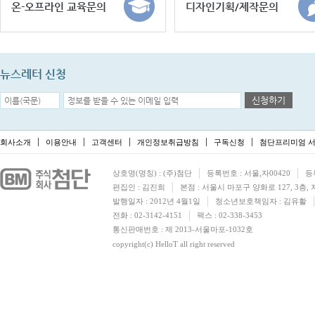
온-오프라인 교육문의
디자인기획/제작문의
뉴스레터 신청
신청하기
회사소개
이용안내
고객센터
개인정보취급방침
구독신청
첨단프리미엄 서
상호명(명칭) : (주)첨단
등록번호 : 서울,자00420
등
편집인 : 김진희
본점 : 서울시 마포구 양화로 127, 3층,
발행일자 : 2012년 4월1일
청소년보호책임자 : 김유활
전화 : 02-3142-4151
팩스 : 02-338-3453
통신판매번호 : 제 2013-서울마포-1032호
copyright(c) HelloT all right reserved