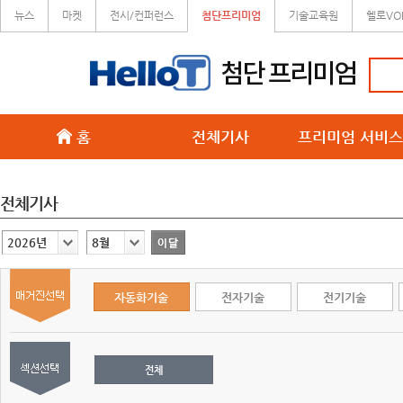
뉴스
마켓
전시/컨퍼런스
첨단프리미엄
기술교육원
헬로VO
홈
전체기사
프리미엄 서비스
전체기사
2026년
8월
자동화기술
전자기술
전기기술
전체