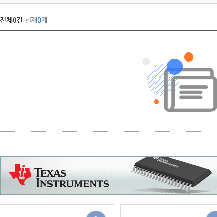
전체
0
건
현재
0
개