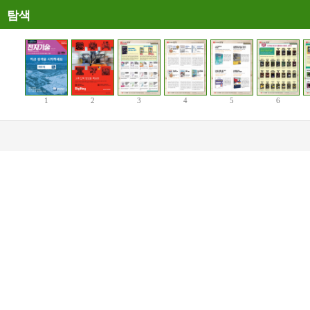
탐색
1
2
3
4
5
6