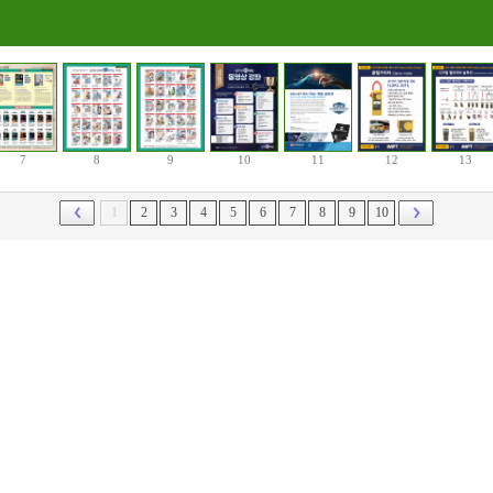
7
8
9
10
11
12
13
1
2
3
4
5
6
7
8
9
10