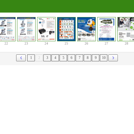
22
23
24
25
26
27
28
1
2
3
4
5
6
7
8
9
10