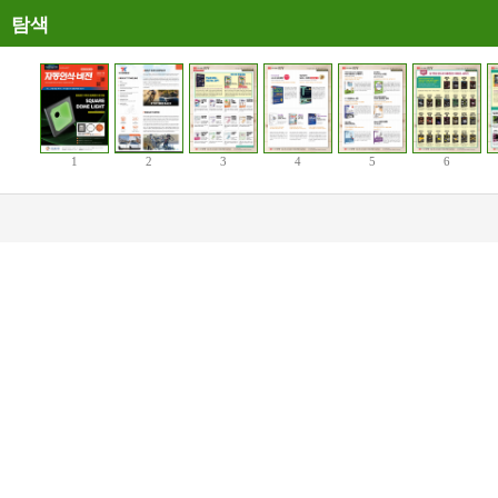
탐색
1
2
3
4
5
6