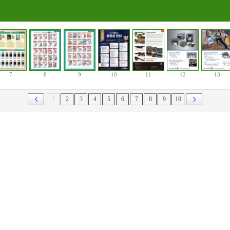
7
8
9
10
11
12
13
1
2
3
4
5
6
7
8
9
10