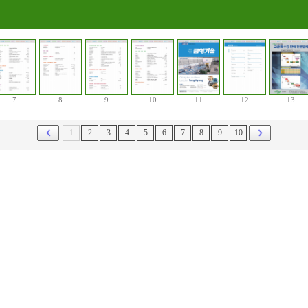
7
8
9
10
11
12
13
1
2
3
4
5
6
7
8
9
10