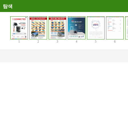
탐색
1
2
3
4
5
6