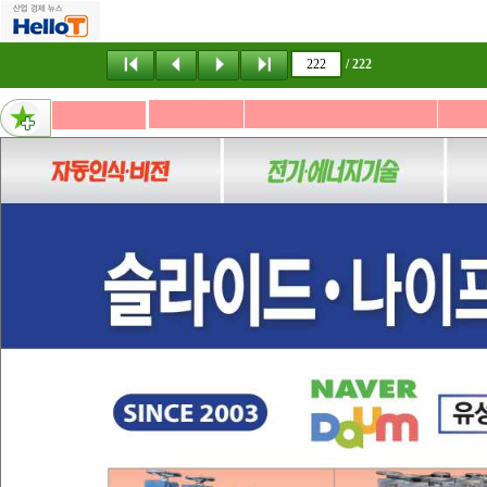
메뉴 건너뛰기
/ 222
내용없음
슬라이드•나이프 게이트 전문 메이커! YSKG FC YSKG 스텐 YSA 각형 스텐 YSKA 스텐 YSG 각형 스틸 YSG 각형 스텐 YSA 각형 스틸 YSG 원형 스텐 YSA 원형 스텐 YSKA FC 슬라이드 게이트 수동자동 나이프게이트 자동 슬라이드 게이트 원형수동 나이프 게이트 수동자동 슬라이드 게이트 원형자동 YSG 원형 스틸 YSA 원형 스틸 슬라이드 게이트 원형수동 본 사 인천시 연수구 센트럴로 313. 송도씨워크테라스 C동 2031호 공 장 경기도 화성시 서신면 전곡산단 11길 114 대 표 전 화 1551-3028 팩스 032-858-9787 홈 페 이 지 www.유성파우다.kr www.yspt.kr YOUSUNG POWDER TECH CO., LTD E m a i l ypt9707@naver.com SINCE 2003 유성파우다테크 영업문의 대 1551-3028 슬라이드, 나이프게이트 량산, 재고 확보,당일배송