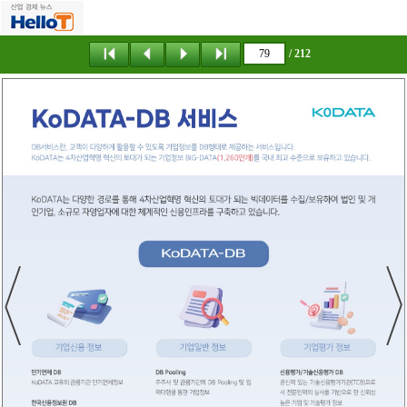
/ 212