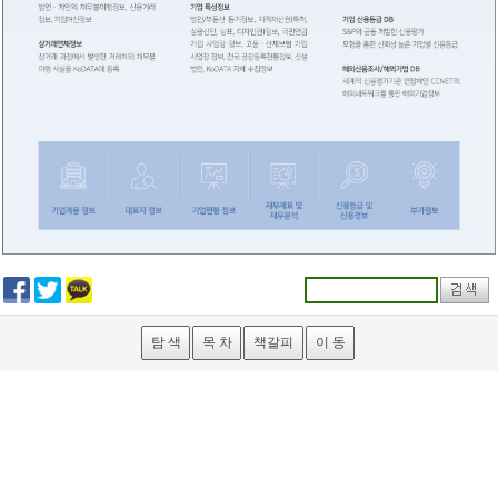
탐 색
목 차
책갈피
이 동