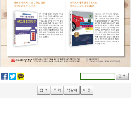
탐 색
목 차
책갈피
이 동