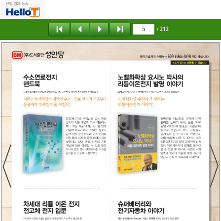
/ 212