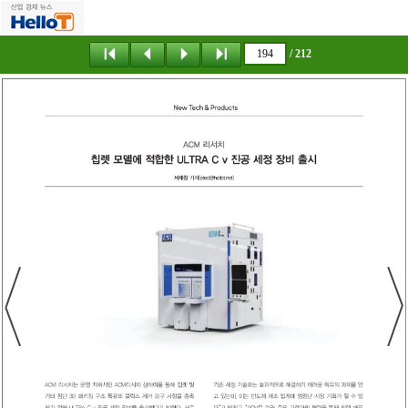
/ 212