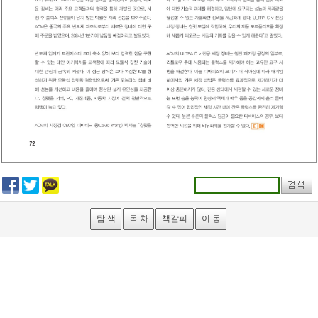
탐 색
목 차
책갈피
이 동