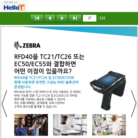
/ 152