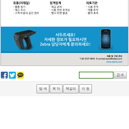
탐 색
목 차
책갈피
이 동