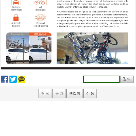
탐 색
목 차
책갈피
이 동