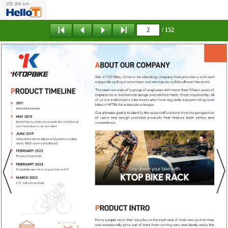
/ 152