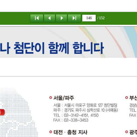
/ 152