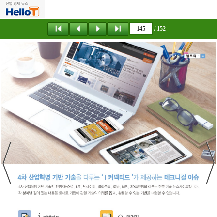
/ 152