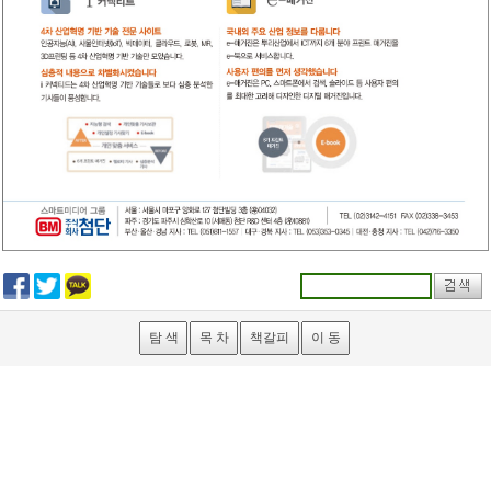
탐 색
목 차
책갈피
이 동