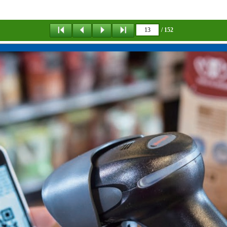
/ 152