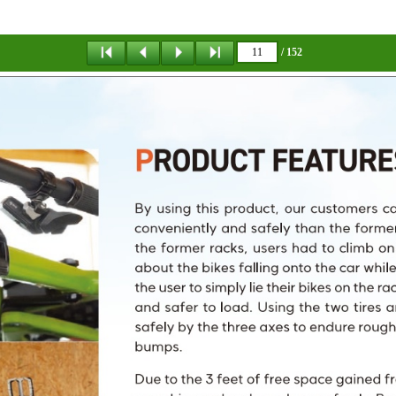
/ 152