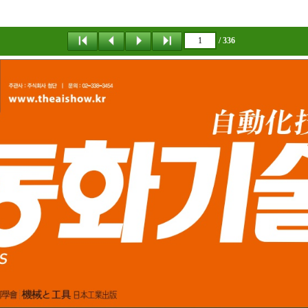
/ 336