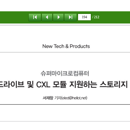
/ 212