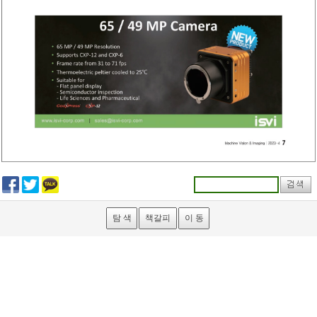
탐 색
책갈피
이 동