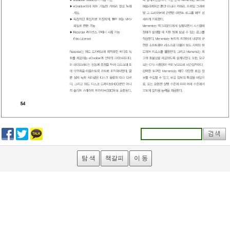
탐 색
책갈피
이 동