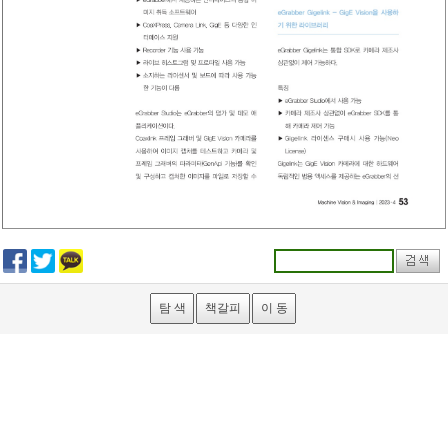
탐 색
책갈피
이 동