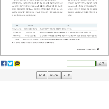
탐 색
책갈피
이 동