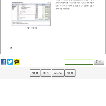
탐 색
목 차
책갈피
이 동