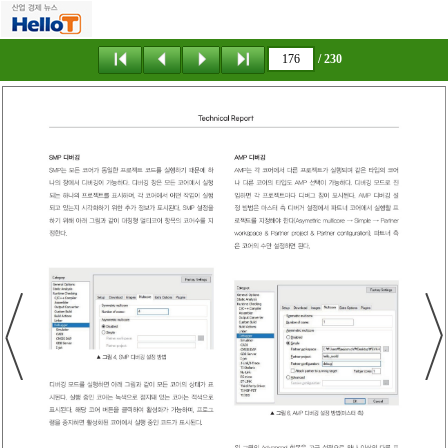
/ 230