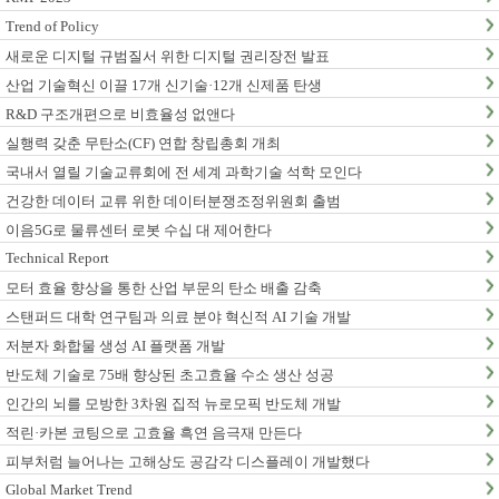
Trend of Policy
새로운 디지털 규범질서 위한 디지털 권리장전 발표
산업 기술혁신 이끌 17개 신기술·12개 신제품 탄생
R&D 구조개편으로 비효율성 없앤다
실행력 갖춘 무탄소(CF) 연합 창립총회 개최
국내서 열릴 기술교류회에 전 세계 과학기술 석학 모인다
건강한 데이터 교류 위한 데이터분쟁조정위원회 출범
이음5G로 물류센터 로봇 수십 대 제어한다
Technical Report
모터 효율 향상을 통한 산업 부문의 탄소 배출 감축
스탠퍼드 대학 연구팀과 의료 분야 혁신적 AI 기술 개발
저분자 화합물 생성 AI 플랫폼 개발
반도체 기술로 75배 향상된 초고효율 수소 생산 성공
인간의 뇌를 모방한 3차원 집적 뉴로모픽 반도체 개발
적린·카본 코팅으로 고효율 흑연 음극재 만든다
피부처럼 늘어나는 고해상도 공감각 디스플레이 개발했다
Global Market Trend