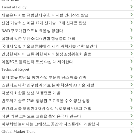
Trend of Policy
새로운 디지털 규범질서 위한 디지털 권리장전 발표
산업 기술혁신 이끌 17개 신기술·12개 신제품 탄생
R&D 구조개편으로 비효율성 없앤다
실행력 갖춘 무탄소(CF) 연합 창립총회 개최
국내서 열릴 기술교류회에 전 세계 과학기술 석학 모인다
건강한 데이터 교류 위한 데이터분쟁조정위원회 출범
이음5G로 물류센터 로봇 수십 대 제어한다
Technical Report
모터 효율 향상을 통한 산업 부문의 탄소 배출 감축
스탠퍼드 대학 연구팀과 의료 분야 혁신적 AI 기술 개발
저분자 화합물 생성 AI 플랫폼 개발
반도체 기술로 75배 향상된 초고효율 수소 생산 성공
인간의 뇌를 모방한 3차원 집적 뉴로모픽 반도체 개발
적린·카본 코팅으로 고효율 흑연 음극재 만든다
피부처럼 늘어나는 고해상도 공감각 디스플레이 개발했다
Global Market Trend