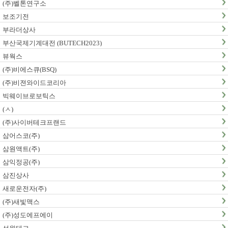
(주)벨톤연구소
보조기전
부라더상사
부산국제기계대전 (BUTECH2023)
뷰웍스
(주)비에스큐(BSQ)
(주)비젼와이드코리아
빅웨이브로보틱스
(ㅅ)
(주)사이버테크프랜드
삼어스코(주)
삼원액트(주)
삼익정공(주)
삼진상사
새로운전자(주)
(주)새빛맥스
(주)성도에프에이