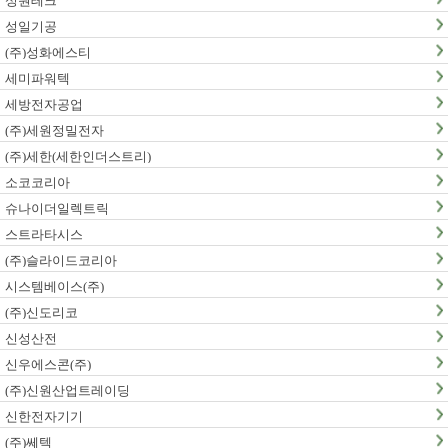
성원테크
성일기공
(주)성화에스티
세미파워텍
세방전자공업
(주)세원정밀전자
(주)세한(세한인더스트리)
소코코리아
슈나이더일렉트릭
스트라타시스
(주)슬라이드코리아
시스템베이스(주)
(주)신도리코
신성산전
신우에스콘(주)
(주)신원산업트레이딩
신한전자기기
(주)쎄텍