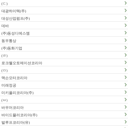
(ㄷ)
대광하이텍(주)
대성산업펌프(주)
데바
(주)동성디에스엠
동우통상
(주)동화기업
(ㄹ)
로크웰오토메이션코리아
(ㅁ)
맥슨모터코리아
미래정공
미키풀리코리아(주)
(ㅂ)
바우머코리아
바이드뮬러코리아(주)
발루프코리아(유)