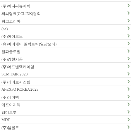
(주)씨디씨뉴메틱
씨씨링크(CCLINK)협회
씨크코리아
(ㅇ)
(주)아이로보
(유)아이케이 일렉트릭(일광모타)
알파글로벌
(주)양헌기공
(주)어드밴텍케이알
SCM FAIR 2023
(주)에어로시스템
AI-EXPO KOREA 2023
(주)에이텍
에프이지텍
엠디로봇
MDT
(주)엠볼트