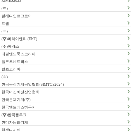
KIMES2023
(ㅌ)
텔레다인르크로이
트윔
(ㅍ)
(주)파라이엔티 (ENT)
(주)파익스
페펄앤드푹스코리아
플루크네트웍스
필츠코리아
(ㅎ)
한국공작기계공업협회(SIMTOS2024)
한국머신비전산업협회
한국분체기계(주)
한국엔드레스하우저
(주)한국플루크
한미자동화기계
한샘디지텍