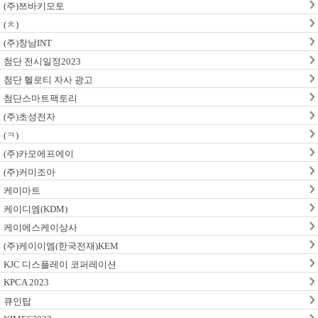
(주)쯔바키모토
(ㅊ)
(주)창남INT
첨단 전시일정2023
첨단 헬로티 자사 광고
첨단스마트팩토리
(주)초성전자
(ㅋ)
(주)카모에프에이
(주)커미조아
케미마트
케이디엠(KDM)
케이에스케이상사
(주)케이이엠(한국전재)KEM
KJC 디스플레이 코퍼레이션
KPCA 2023
큐인탑