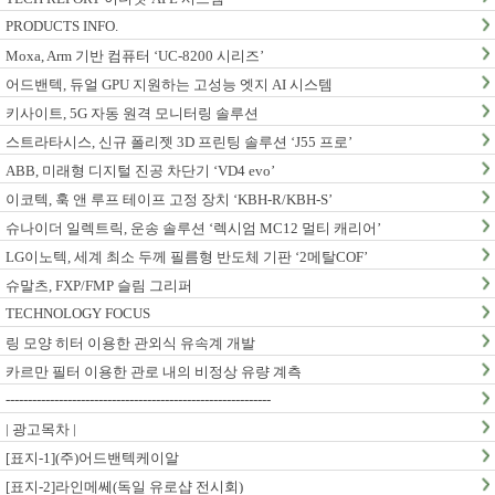
PRODUCTS INFO.
Moxa, Arm 기반 컴퓨터 ‘UC-8200 시리즈’
어드밴텍, 듀얼 GPU 지원하는 고성능 엣지 AI 시스템
키사이트, 5G 자동 원격 모니터링 솔루션
스트라타시스, 신규 폴리젯 3D 프린팅 솔루션 ‘J55 프로’
ABB, 미래형 디지털 진공 차단기 ‘VD4 evo’
이코텍, 훅 앤 루프 테이프 고정 장치 ‘KBH-R/KBH-S’
슈나이더 일렉트릭, 운송 솔루션 ‘렉시엄 MC12 멀티 캐리어’
LG이노텍, 세계 최소 두께 필름형 반도체 기판 ‘2메탈COF’
슈말츠, FXP/FMP 슬림 그리퍼
TECHNOLOGY FOCUS
링 모양 히터 이용한 관외식 유속계 개발
카르만 필터 이용한 관로 내의 비정상 유량 계측
------------------------------------------------------------
| 광고목차 |
[표지-1](주)어드밴텍케이알
[표지-2]라인메쎄(독일 유로샵 전시회)