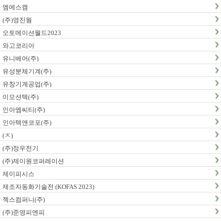
엠에스캠
(주)영진웜
오토메이션월드2023
와고코리아
유니베어(주)
유성분체기계(주)
유창기계공업(주)
이모션텍(주)
인아엠씨티(주)
인아텍앤코포(주)
(ㅈ)
(주)정우전기
(주)제이원코퍼레이션
제이피시스
제조자동화기술전 (KOFAS 2023)
젝스컴퍼니(주)
(주)준영피엔피