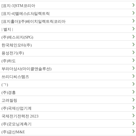
[표지-3]STM코리아
[표지-4]엘에스(LS)일렉트릭
[표지홀더](주)베이치일렉트릭코리아
| 별지 |
(주)에스피지(SPG)
한국체인모터(주)
용성전기(주)
(주)하도
부라더상사(마이클앤솔루션)
쓰리디씨스템즈
(ㄱ)
(주)경흥
고려씰링
(주)국제산업기계
국제전기전력전 2023
(주)굿모닝계측기
(주)금산M&E