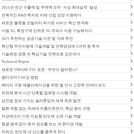
2021년 연간 수출액 및 무역액 모두 ‘사상 최대실적’ 달성
전폭적인 R&D 투자로 미래 산업 성장 지원하다
새로운 플랫폼 모빌리티 허가로 서비스 혁신 본격화
이음 5G, 특정구역 단위로 5G 주파수 이용 가능해지다
AI가 추천하는 공공기술 이전 및 거래 추진
혁신형 무인이동체 기술개발 및 인력양성에 518억 원 투자
기술패권 경쟁 속 핵심기술·인력보호 강조되다
Technical Report
새로운 10BASE-T1L 표준 - 무엇이 달라졌나?
멀티코어 디버깅 방법
배터리 구동 애플리케이션을 위한 열 인식 고전력 인버터 보드
유전체 분석 시간 단축할 컴퓨팅 시스템 개발
삼진법 정보 가지는 솔리톤입자 세계 최초 발견
발화 위험 없는 차세대 리튬이온전지, 핵심 원리 규명
자성메모리 기반 지능형 반도체 소재 기술 개발
형광 염색 없이 분자 정보를 보는 AI 현미경 개발
자외선, 반도체 내 산소를 춤추게 하다