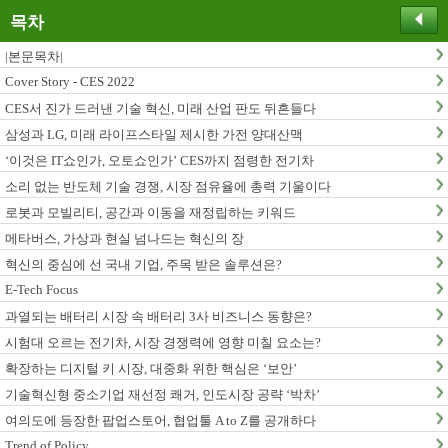
목차
|본문목차|
Cover Story - CES 2022
CES서 진가 드러낸 기술 혁신, 미래 산업 판도 뒤흔들다
삼성과 LG, 미래 라이프스타일 제시한 가전 양대산맥
‘이것은 IT쇼인가, 오토쇼인가’ CES까지 점령한 전기차
소리 없는 반도체 기술 경쟁, 시장 점유율에 총력 기울이다
로봇과 모빌리티, 공간과 이동을 재정립하는 키워드
메타버스, 가상과 현실 넘나드는 혁신의 장
혁신의 중심에 선 국내 기업, 주목 받은 솔루션은?
E-Tech Focus
과열되는 배터리 시장 속 배터리 3사 비즈니스 동향은?
시험대 오르는 전기차, 시장 경쟁력에 영향 미칠 요소는?
확장하는 디지털 키 시장, 대중화 위한 핵심은 ‘보안’
기술혁신형 중소기업 재선정 쾌거, 인도시장 공략 ‘박차’
여의도에 등장한 팝업스토어, 협업툴 A to Z를 공개하다
Trend of Policy